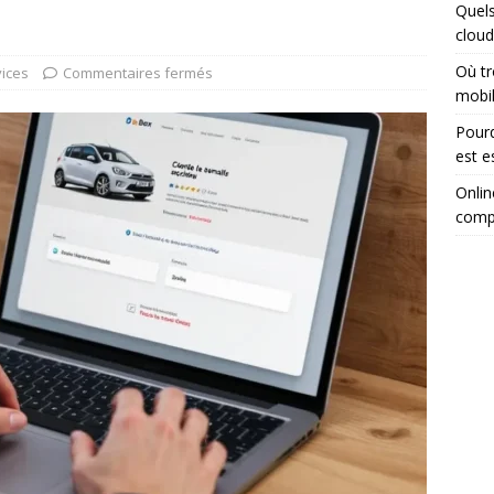
Quels
cloud
Où tr
ices
Commentaires fermés
mobi
Pourq
est e
Onlin
comp