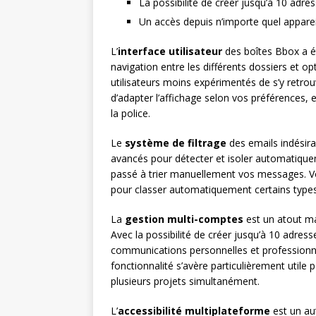
La possibilité de créer jusqu’à 10 adre
Un accès depuis n’importe quel appare
L’
interface utilisateur
des boîtes Bbox a ét
navigation entre les différents dossiers et o
utilisateurs moins expérimentés de s’y retrou
d’adapter l’affichage selon vos préférences, 
la police.
Le
système de filtrage
des emails indésirab
avancés pour détecter et isoler automatiqu
passé à trier manuellement vos messages. Vo
pour classer automatiquement certains type
La
gestion multi-comptes
est un atout ma
Avec la possibilité de créer jusqu’à 10 adre
communications personnelles et professionnel
fonctionnalité s’avère particulièrement utile 
plusieurs projets simultanément.
L’
accessibilité multiplateforme
est un au