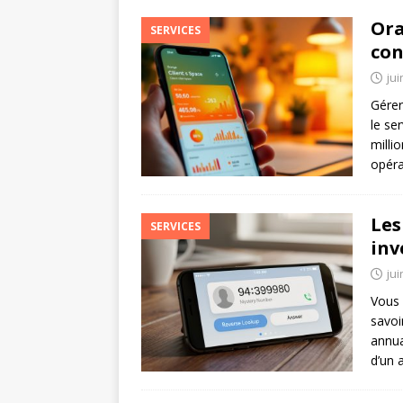
Ora
SERVICES
co
jui
Gérer
le se
milli
opéra
Les
SERVICES
inv
jui
Vous 
savoi
annua
d’un 