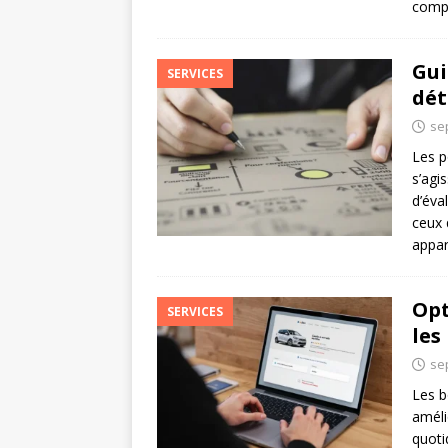
compl
Gui
SERVICES
dét
se
Les p
s’agi
d’éva
ceux 
appa
Opt
SERVICES
les
se
Les b
améli
quoti