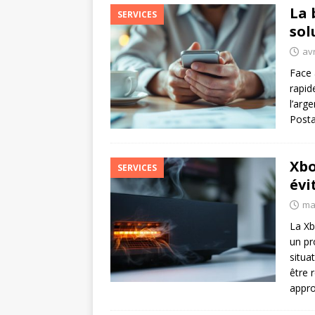
La 
SERVICES
sol
avr
Face 
rapid
l’arg
Posta
Xbo
SERVICES
évi
ma
La Xb
un pr
situa
être 
appro