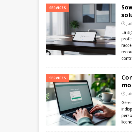
Sow
SERVICES
sol
jui
La si
profe
l’acc
recou
contr
Com
SERVICES
mon
jui
Gérer
indis
perso
licen