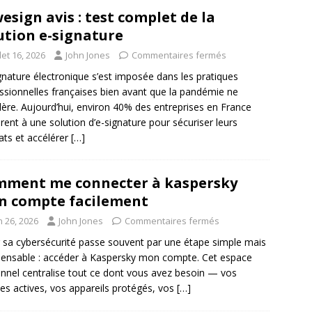
esign avis : test complet de la
ution e-signature
llet 16, 2026
John Jones
Commentaires fermés
gnature électronique s’est imposée dans les pratiques
ssionnelles françaises bien avant que la pandémie ne
élère. Aujourd’hui, environ 40% des entreprises en France
rent à une solution d’e-signature pour sécuriser leurs
ats et accélérer
[…]
ment me connecter à kaspersky
 compte facilement
n 26, 2026
John Jones
Commentaires fermés
 sa cybersécurité passe souvent par une étape simple mais
pensable : accéder à Kaspersky mon compte. Cet espace
nnel centralise tout ce dont vous avez besoin — vos
ces actives, vos appareils protégés, vos
[…]