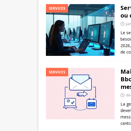
Ser
SERVICES
ou 
jan
Le se
besoi
2026,
de co
Maî
SERVICES
Bbo
mes
dé
La ge
deven
mess
centr