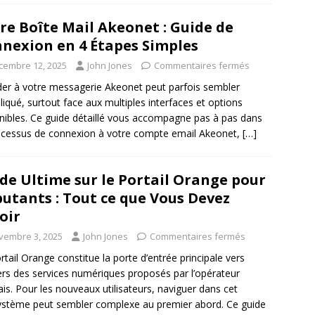
re Boîte Mail Akeonet : Guide de
nexion en 4 Étapes Simples
cembre 12, 2025
John Jones
Commentaires fermés
er à votre messagerie Akeonet peut parfois sembler
iqué, surtout face aux multiples interfaces et options
nibles. Ce guide détaillé vous accompagne pas à pas dans
ocessus de connexion à votre compte email Akeonet,
[…]
de Ultime sur le Portail Orange pour
utants : Tout ce que Vous Devez
oir
vembre 3, 2025
John Jones
Commentaires fermés
rtail Orange constitue la porte d’entrée principale vers
vers des services numériques proposés par l’opérateur
ais. Pour les nouveaux utilisateurs, naviguer dans cet
stème peut sembler complexe au premier abord. Ce guide