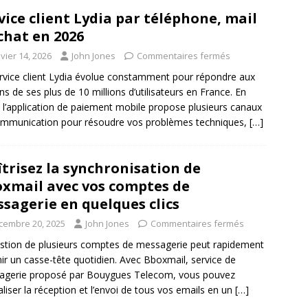
vice client Lydia par téléphone, mail
chat en 2026
vier 14, 2026
John Jones
Commentaires fermés
rvice client Lydia évolue constamment pour répondre aux
ns de ses plus de 10 millions d’utilisateurs en France. En
 l’application de paiement mobile propose plusieurs canaux
mmunication pour résoudre vos problèmes techniques,
[…]
trisez la synchronisation de
xmail avec vos comptes de
sagerie en quelques clics
cembre 20, 2025
John Jones
Commentaires fermés
stion de plusieurs comptes de messagerie peut rapidement
ir un casse-tête quotidien. Avec Bboxmail, service de
agerie proposé par Bouygues Telecom, vous pouvez
aliser la réception et l’envoi de tous vos emails en un
[…]