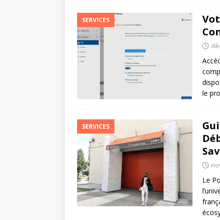
Vot
SERVICES
Con
dé
Accéd
compl
dispo
le pr
Gui
SERVICES
Déb
Sav
no
Le Po
l’uni
franç
écosy