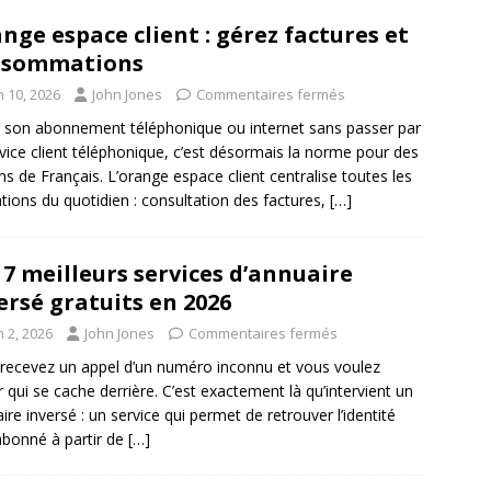
nge espace client : gérez factures et
nsommations
n 10, 2026
John Jones
Commentaires fermés
 son abonnement téléphonique ou internet sans passer par
rvice client téléphonique, c’est désormais la norme pour des
ons de Français. L’orange espace client centralise toutes les
tions du quotidien : consultation des factures,
[…]
 7 meilleurs services d’annuaire
ersé gratuits en 2026
n 2, 2026
John Jones
Commentaires fermés
recevez un appel d’un numéro inconnu et vous voulez
r qui se cache derrière. C’est exactement là qu’intervient un
ire inversé : un service qui permet de retrouver l’identité
abonné à partir de
[…]