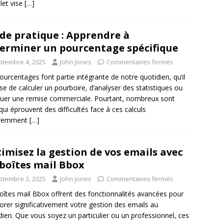
et vise
[…]
de pratique : Apprendre à
erminer un pourcentage spécifique
ptembre 4, 2025
John Jones
Commentaires fermés
ourcentages font partie intégrante de notre quotidien, qu’il
sse de calculer un pourboire, d’analyser des statistiques ou
luer une remise commerciale. Pourtant, nombreux sont
qui éprouvent des difficultés face à ces calculs
remment
[…]
imisez la gestion de vos emails avec
 boîtes mail Bbox
ptembre 3, 2025
John Jones
Commentaires fermés
oîtes mail Bbox offrent des fonctionnalités avancées pour
orer significativement votre gestion des emails au
dien. Que vous soyez un particulier ou un professionnel, ces