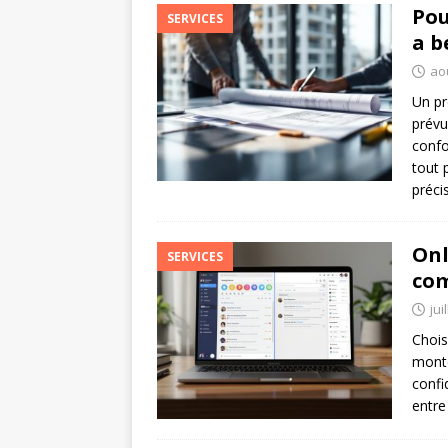
Pou
SERVICES
a b
aoû
Un pr
prévu
confo
tout 
préci
Onl
SERVICES
com
jui
Chois
monté
confi
entre