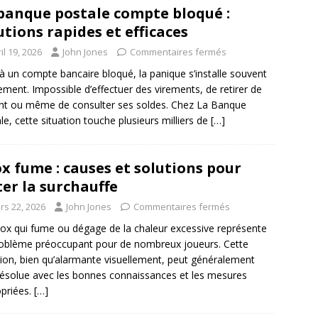
banque postale compte bloqué :
utions rapides et efficaces
il 19, 2026
John Jones
Commentaires fermés
à un compte bancaire bloqué, la panique s’installe souvent
ement. Impossible d’effectuer des virements, de retirer de
ent ou même de consulter ses soldes. Chez La Banque
le, cette situation touche plusieurs milliers de
[…]
x fume : causes et solutions pour
ter la surchauffe
rs 22, 2026
John Jones
Commentaires fermés
ox qui fume ou dégage de la chaleur excessive représente
oblème préoccupant pour de nombreux joueurs. Cette
tion, bien qu’alarmante visuellement, peut généralement
résolue avec les bonnes connaissances et les mesures
priées.
[…]