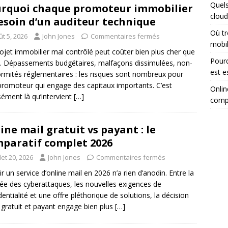
Quels
rquoi chaque promoteur immobilier
cloud
esoin d’un auditeur technique
Où tr
t 5, 2026
John Jones
Commentaires fermés
mobi
ojet immobilier mal contrôlé peut coûter bien plus cher que
Pourq
. Dépassements budgétaires, malfaçons dissimulées, non-
est e
rmités réglementaires : les risques sont nombreux pour
promoteur qui engage des capitaux importants. C’est
Onlin
sément là qu’intervient
[…]
comp
ine mail gratuit vs payant : le
paratif complet 2026
llet 20, 2026
John Jones
Commentaires fermés
ir un service d’online mail en 2026 n’a rien d’anodin. Entre la
e des cyberattaques, les nouvelles exigences de
dentialité et une offre pléthorique de solutions, la décision
 gratuit et payant engage bien plus
[…]