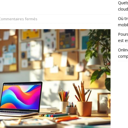
Quels
cloud
Où tr
Commentaires fermés
mobi
Pourq
est e
Onlin
comp