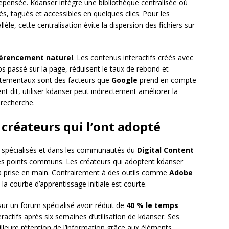
epensée. Kdanser intègre une bibliothèque centralisée où
és, tagués et accessibles en quelques clics. Pour les
lèle, cette centralisation évite la dispersion des fichiers sur
érencement naturel
. Les contenus interactifs créés avec
 passé sur la page, réduisent le taux de rebond et
rtementaux sont des facteurs que
Google
prend en compte
 dit, utiliser kdanser peut indirectement améliorer la
 recherche.
créateurs qui l’ont adopté
s spécialisés et dans les communautés du
Digital Content
s points communs. Les créateurs qui adoptent kdanser
la prise en main. Contrairement à des outils comme
Adobe
la courbe d’apprentissage initiale est courte.
ur un forum spécialisé avoir réduit de
40 % le temps
actifs après six semaines d’utilisation de kdanser. Ses
lleure rétention de l’information grâce aux éléments