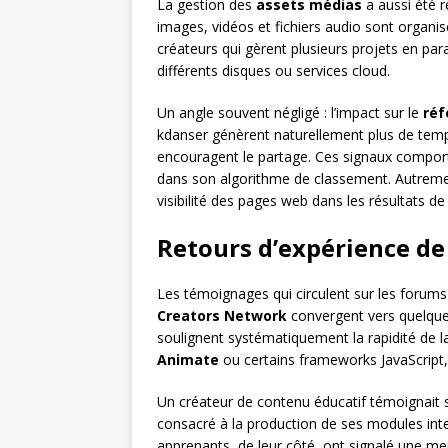
La gestion des
assets médias
a aussi été r
images, vidéos et fichiers audio sont organis
créateurs qui gèrent plusieurs projets en paral
différents disques ou services cloud.
Un angle souvent négligé : l’impact sur le
réf
kdanser génèrent naturellement plus de temps
encouragent le partage. Ces signaux compo
dans son algorithme de classement. Autrement
visibilité des pages web dans les résultats de
Retours d’expérience de 
Les témoignages qui circulent sur les forum
Creators Network
convergent vers quelque
soulignent systématiquement la rapidité de 
Animate
ou certains frameworks JavaScript, 
Un créateur de contenu éducatif témoignait s
consacré à la production de ses modules inter
apprenants, de leur côté, ont signalé une mei