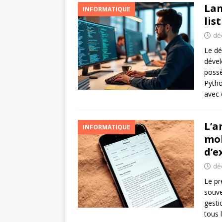
Lan
INFORMATIQUE
lis
dé
Le dé
dével
possè
Pytho
avec 
L’a
INFORMATIQUE
mob
d’e
dé
Le pr
souve
gesti
tous 