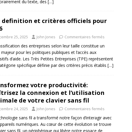
rairement du texte, des
[…]
 definition et critères officiels pour
6
cembre 25, 2025
John Jones
Commentaires fermés
assification des entreprises selon leur taille constitue un
 majeur pour les politiques publiques et l’accès aux
sitifs d’aide. Les Très Petites Entreprises (TPE) représentent
atégorie spécifique définie par des critères précis établis
[…]
nsformez votre productivité:
trisez la connexion et l’utilisation
imale de votre clavier sans fil
cembre 24, 2025
John Jones
Commentaires fermés
chnologie sans fil a transformé notre façon d’interagir avec
ppareils numériques. Au cœur de cette évolution se trouve
avier sans fil, un périphérique qui libère notre espace de