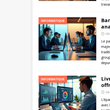
trava
Ban
INFORMATIQUE
ana
dé
Le pa
majeu
tradi
group
depu
Liv
INFORMATIQUE
off
dé
L’épa
avec 