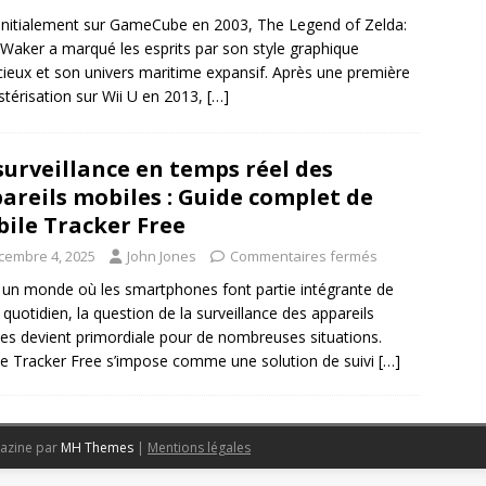
 initialement sur GameCube en 2003, The Legend of Zelda:
Waker a marqué les esprits par son style graphique
ieux et son univers maritime expansif. Après une première
térisation sur Wii U en 2013,
[…]
surveillance en temps réel des
areils mobiles : Guide complet de
ile Tracker Free
cembre 4, 2025
John Jones
Commentaires fermés
un monde où les smartphones font partie intégrante de
 quotidien, la question de la surveillance des appareils
es devient primordiale pour de nombreuses situations.
e Tracker Free s’impose comme une solution de suivi
[…]
azine par
MH Themes
|
Mentions légales