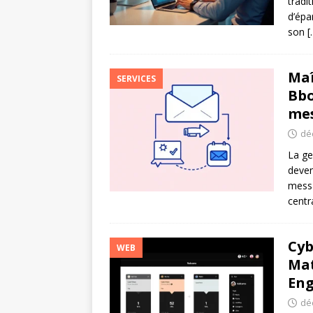
tradi
d’épa
son
[
Maî
SERVICES
Bbo
mes
dé
La ge
deven
mess
centr
Cyb
WEB
Mat
En
dé