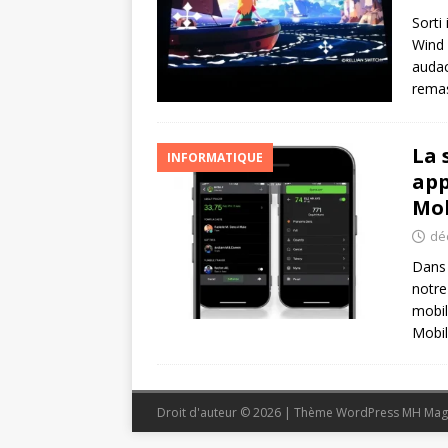
Sorti
Wind 
audac
remas
La 
INFORMATIQUE
app
Mob
dé
Dans 
notre
mobil
Mobil
Droit d'auteur © 2026 | Thème WordPress MH Mag