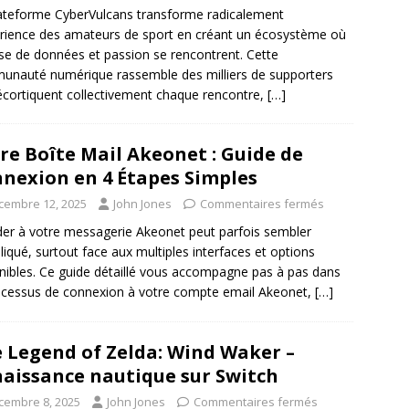
ateforme CyberVulcans transforme radicalement
érience des amateurs de sport en créant un écosystème où
se de données et passion se rencontrent. Cette
nauté numérique rassemble des milliers de supporters
écortiquent collectivement chaque rencontre,
[…]
re Boîte Mail Akeonet : Guide de
nexion en 4 Étapes Simples
cembre 12, 2025
John Jones
Commentaires fermés
er à votre messagerie Akeonet peut parfois sembler
iqué, surtout face aux multiples interfaces et options
nibles. Ce guide détaillé vous accompagne pas à pas dans
ocessus de connexion à votre compte email Akeonet,
[…]
 Legend of Zelda: Wind Waker –
aissance nautique sur Switch
cembre 8, 2025
John Jones
Commentaires fermés