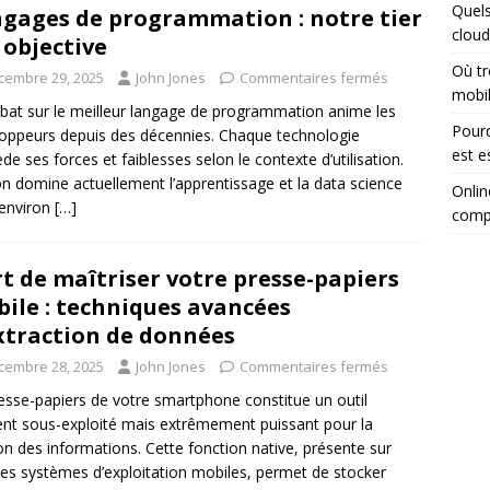
Quels
gages de programmation : notre tier
cloud
t objective
Où tr
cembre 29, 2025
John Jones
Commentaires fermés
mobi
bat sur le meilleur langage de programmation anime les
Pourq
oppeurs depuis des décennies. Chaque technologie
est e
de ses forces et faiblesses selon le contexte d’utilisation.
n domine actuellement l’apprentissage et la data science
Onlin
environ
[…]
comp
rt de maîtriser votre presse-papiers
ile : techniques avancées
xtraction de données
cembre 28, 2025
John Jones
Commentaires fermés
esse-papiers de votre smartphone constitue un outil
nt sous-exploité mais extrêmement puissant pour la
on des informations. Cette fonction native, présente sur
les systèmes d’exploitation mobiles, permet de stocker