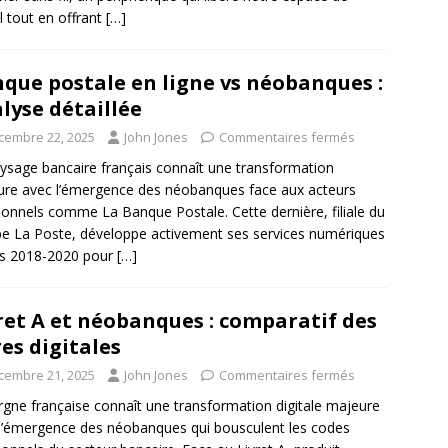
il tout en offrant
[…]
que postale en ligne vs néobanques :
lyse détaillée
cembre 22, 2025
John Jones
Commentaires fermés
ysage bancaire français connaît une transformation
re avec l’émergence des néobanques face aux acteurs
tionnels comme La Banque Postale. Cette dernière, filiale du
e La Poste, développe activement ses services numériques
is 2018-2020 pour
[…]
ret A et néobanques : comparatif des
res digitales
cembre 21, 2025
John Jones
Commentaires fermés
rgne française connaît une transformation digitale majeure
l’émergence des néobanques qui bousculent les codes