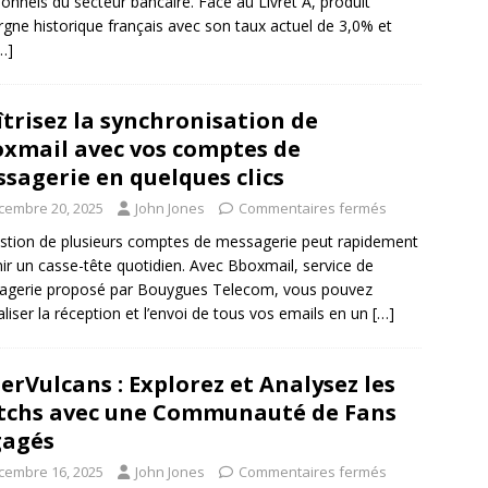
tionnels du secteur bancaire. Face au Livret A, produit
rgne historique français avec son taux actuel de 3,0% et
…]
trisez la synchronisation de
xmail avec vos comptes de
sagerie en quelques clics
cembre 20, 2025
John Jones
Commentaires fermés
stion de plusieurs comptes de messagerie peut rapidement
ir un casse-tête quotidien. Avec Bboxmail, service de
agerie proposé par Bouygues Telecom, vous pouvez
aliser la réception et l’envoi de tous vos emails en un
[…]
erVulcans : Explorez et Analysez les
chs avec une Communauté de Fans
gagés
cembre 16, 2025
John Jones
Commentaires fermés