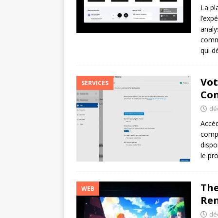
La pl
l’exp
analy
commu
qui d
Vot
SERVICES
Con
dé
Accéd
compl
dispo
le pr
The
WEB
Ren
dé