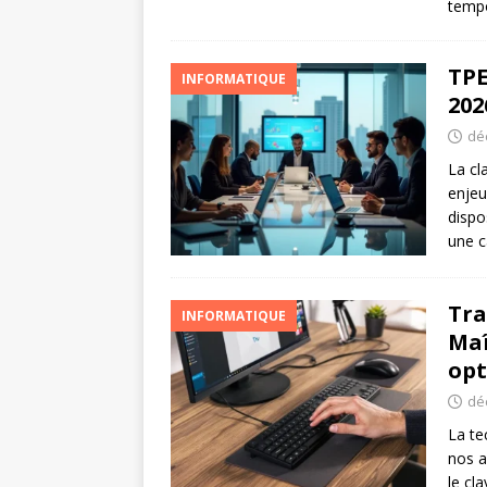
tempo
TPE
INFORMATIQUE
202
dé
La cl
enjeu
dispo
une c
Tra
INFORMATIQUE
Maî
opt
dé
La te
nos a
le cl